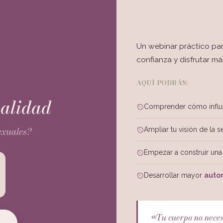
Un webinar práctico pa
confianza y disfrutar m
AQUÍ PODRÁS:
ualidad
Comprender cómo influ
exuales?
Ampliar tu visión de la 
Empezar a construir una
Desarrollar mayor
auto
«Tu cuerpo no necesi