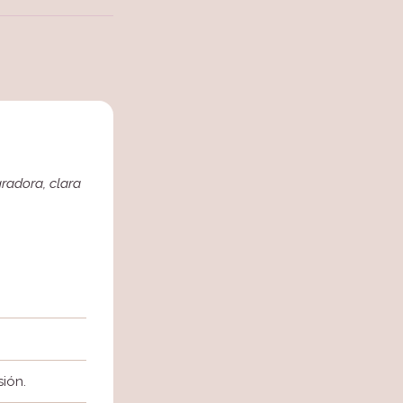
gradora, clara
sión.