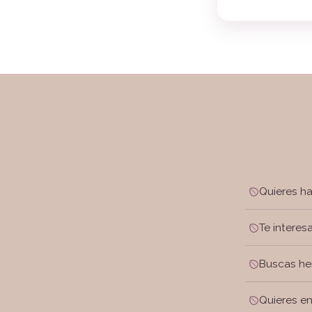
Quieres h
Te interes
Buscas he
Quieres e