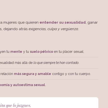
ra mujeres que quieren
entender su sexualidad
, ganar
ás, dejando atrás
exigencias, culpa y vergüenza
.
yen tu
mente
y tu
suelo pélvico
en tu placer sexual.
sexualidad más allá de
lo que siempre te han contado
.
 relación
más segura y amable
contigo y con tu cuerpo.
nomía y autoestima sexual
.
ta que lo juzgues.