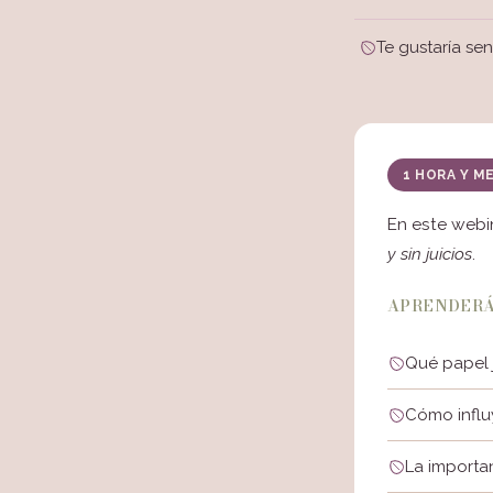
Te gustaría se
1 HORA Y M
En este webi
y sin juicios
.
APRENDERÁ
Qué papel 
Cómo influ
La importa