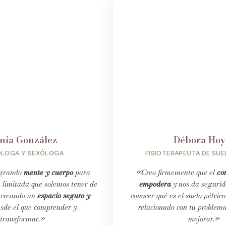
nia González
Débora Hoy
ÓLOGA Y SEXÓLOGA
FISIOTERAPEUTA DE SUE
egrando
mente y cuerpo
para
«Creo firmemente que el
co
n limitada que solemos tener de
empodera
y nos da segurid
, creando un
espacio seguro y
conocer qué es el suelo pélvico
sde el que comprender y
relacionado con tu problem
transformar.»
mejorar.»