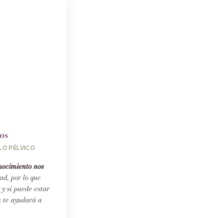
os
LO PÉLVICO
nocimiento nos
ad, por lo que
 y si puede estar
a te ayudará a