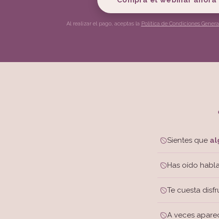
Compra el webinar ahora
Al realizar el pago, aceptas la
Política de Condiciones Genera
Sientes que
al
Has oído habl
Te cuesta disfr
A veces apar