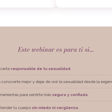
Este webinar es para ti si...
acerte
responsable de tu sexualidad
.
a conocerte mejor y dejar de vivir la sexualidad desde la
exigen
rramientas para sentirte más
segura y confiada
.
ntender tu cuerpo
sin miedo ni vergüenza
.