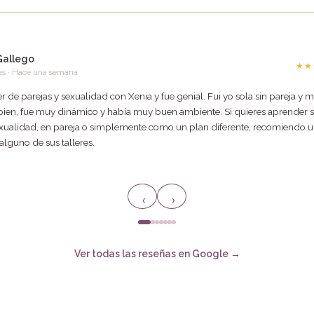
Gallego
★★
as · Hace una semana
ler de parejas y sexualidad con Xenia y fue genial. Fui yo sola sin pareja y m
bien, fue muy dinámico y había muy buen ambiente. Si quieres aprender 
exualidad, en pareja o simplemente como un plan diferente, recomiendo 
alguno de sus talleres.
‹
›
Ver todas las reseñas en Google →