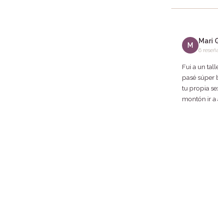
Mari 
M
6 reseñ
Fui a un tal
pasé súper 
tu propia s
montón ir a 