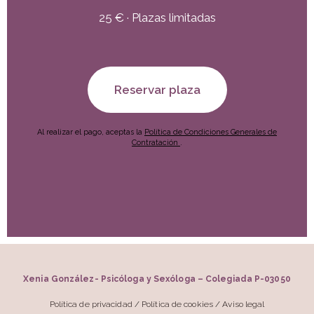
25 € · Plazas limitadas
Reservar plaza
Al realizar el pago, aceptas la
Política de Condiciones Generales de
Contratación
.
Xenia González- Psicóloga y Sexóloga – Colegiada P-03050
Política de privacidad
/
Política de cookies
/
Aviso legal