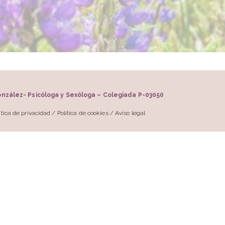
nzález- Psicóloga y Sexóloga – Colegiada P-03050
ítica de privacidad
/
Política de cookies
/
Aviso legal