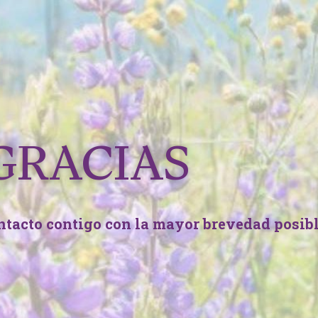
GRACIAS
tacto contigo con la mayor brevedad posibl